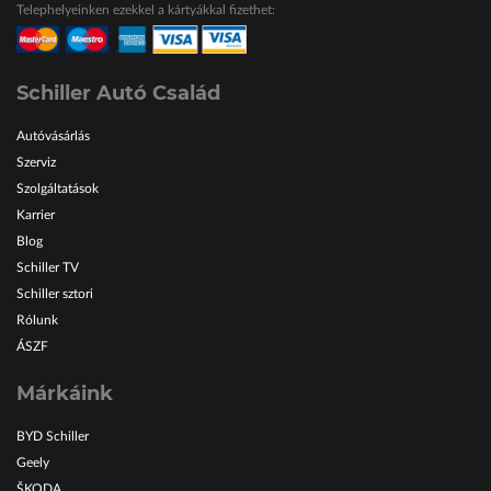
Telephelyeinken ezekkel a kártyákkal fizethet:
ŠKODA Schiller
Karosszéria Centrum
Schiller Autó Család
Autóvásárlás
Szerviz
Szolgáltatások
Karrier
Blog
Schiller TV
Schiller sztori
Rólunk
ÁSZF
Márkáink
BYD Schiller
Geely
ŠKODA