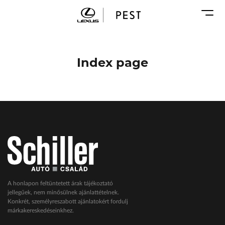
Karosszéria
Geely Schiller
Márkaszervizek
Lexus Pest
Audi Schiller
Toyota Schiller
Index page
BYD Schiller
ŠKODA Schiller
Cupra Schiller
Geely Schiller
Lexus Pest
Seat Schiller
Tesla Approved Body Shop
Toyota Schiller
A honlapon feltüntetett árak tájékoztató
jellegűek, nem minősülnek ajánlattételnek.
VW Haszonjárművek
Konkrét, személyreszabott ajánlatokért fordulj
márkakereskedéseinkhez.
VW Service Schiller