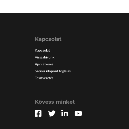
Kapcsolat
Kapcsolat
Visszahívunk
Ajánlatkérés
Szerviz időpont foglalás
Tesztvezetés
Kövess minket