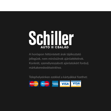
A honlapon feltüntetett árak tájékoztató
jellegűek, nem minősülnek ajánlattételnek.
Konkrét, személyreszabott ajánlatokért fordulj
márkakereskedéseinkhez.
Telephelyeinken ezekkel a kártyákkal fizethet: