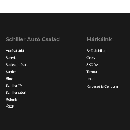
Schiller Autó Család
Márkáink
Autóvásárlás
BYD Schiller
Szerviz
Geely
Szolgáltatások
ŠKODA
Karrier
Toyota
Blog
Lexus
Schiller TV
Karosszéria Centrum
Schiller sztori
Rólunk
ÁSZF