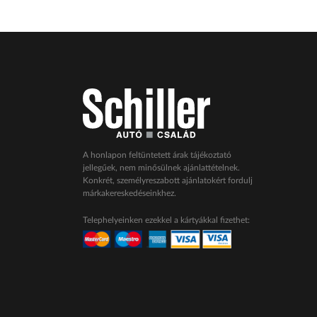
A honlapon feltüntetett árak tájékoztató
jellegűek, nem minősülnek ajánlattételnek.
Konkrét, személyreszabott ajánlatokért fordulj
márkakereskedéseinkhez.
Telephelyeinken ezekkel a kártyákkal fizethet: