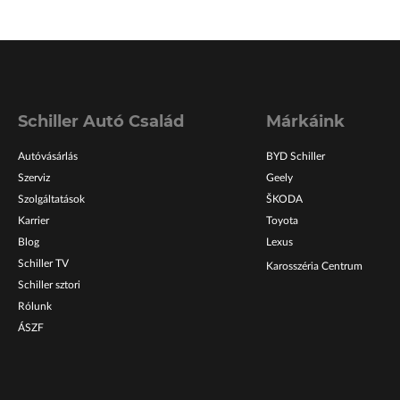
Schiller Autó Család
Márkáink
Autóvásárlás
BYD Schiller
Szerviz
Geely
Szolgáltatások
ŠKODA
Karrier
Toyota
Blog
Lexus
Schiller TV
Karosszéria Centrum
Schiller sztori
Rólunk
ÁSZF