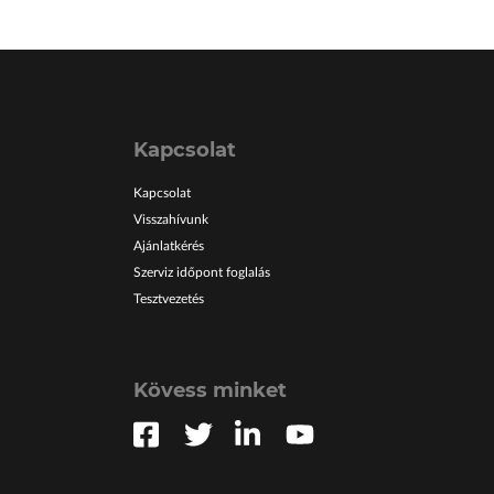
Kapcsolat
Kapcsolat
Visszahívunk
Ajánlatkérés
Szerviz időpont foglalás
Tesztvezetés
Kövess minket