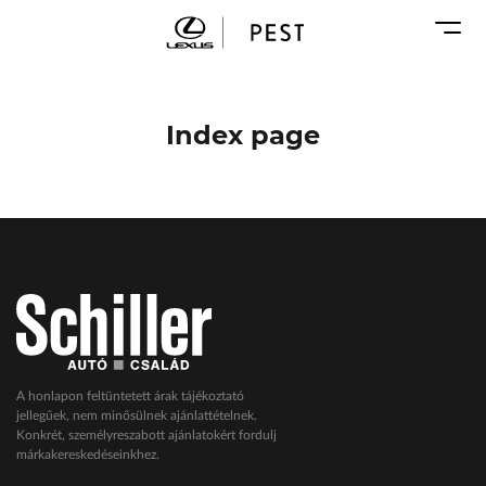
Karosszéria
Geely Schiller
Márkaszervizek
Lexus Pest
Audi Schiller
Toyota Schiller
Index page
BYD Schiller
ŠKODA Schiller
Cupra Schiller
Geely Schiller
Lexus Pest
Seat Schiller
Tesla Approved Body Shop
Toyota Schiller
A honlapon feltüntetett árak tájékoztató
jellegűek, nem minősülnek ajánlattételnek.
VW Haszonjárművek
Konkrét, személyreszabott ajánlatokért fordulj
márkakereskedéseinkhez.
VW Service Schiller