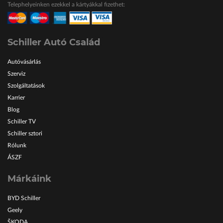
Telephelyeinken ezekkel a kártyákkal fizethet:
ŠKODA Schiller
Karosszéria Centrum
Schiller Autó Család
Autóvásárlás
Szerviz
Szolgáltatások
Karrier
Blog
Schiller TV
Schiller sztori
Rólunk
ÁSZF
Márkáink
BYD Schiller
Geely
ŠKODA